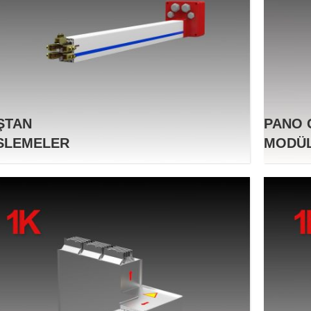
ŞTAN
PANO 
SLEMELER
MODÜL