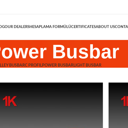
OG
OUR DEALERS
HESAPLAMA FORMÜLÜ
CERTIFICATES
ABOUT US
CONTA
ower Busbar
LLEY BUSBAR
C PROFIL
POWER BUSBAR
LIGHT BUSBAR