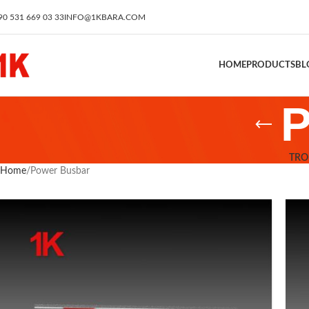
90 531 669 03 33
INFO@1KBARA.COM
HOME
PRODUCTS
BL
P
TRO
Home
Power Busbar